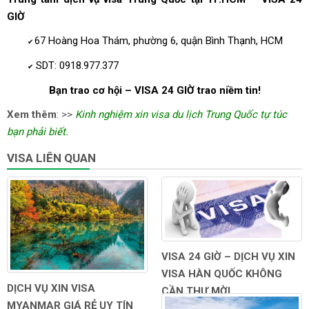
GIỜ
67 Hoàng Hoa Thám, phường 6, quận Bình Thạnh, HCM
✔
SDT: 0918.977.377
✔
Bạn trao cơ hội – VISA 24 GIỜ trao niềm tin!
Xem thêm
: >>
Kinh nghiệm xin visa du lịch Trung Quốc tự túc
bạn phải biết.
VISA LIÊN QUAN
VISA 24 GIỜ – DỊCH VỤ XIN
VISA HÀN QUỐC KHÔNG
DỊCH VỤ XIN VISA
CẦN THƯ MỜI
MYANMAR GIÁ RẺ UY TÍN