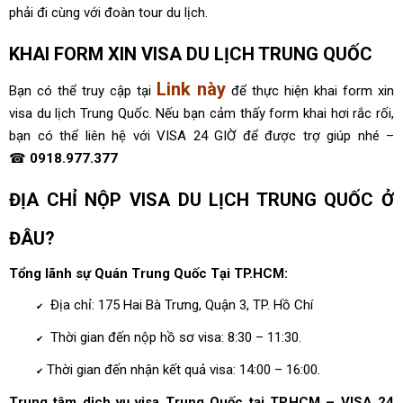
phải đi cùng với đoàn tour du lịch.
KHAI FORM XIN VISA DU LỊCH TRUNG QUỐC
Link này
Bạn có thể truy cập tại
để thực hiện khai form xin
visa du lịch Trung Quốc. Nếu bạn cảm thấy form khai hơi rắc rối,
bạn có thể liên hệ với VISA 24 GIỜ để được trợ giúp nhé –
☎
0918.977.377
ĐỊA CHỈ NỘP VISA DU LỊCH TRUNG QUỐC Ở
ĐÂU?
Tổng lãnh sự Quán Trung Quốc Tại TP.HCM:
Địa chỉ: 175 Hai Bà Trưng, Quận 3, TP. Hồ Chí
✔
Thời gian đến nộp hồ sơ visa: 8:30 – 11:30.
✔
Thời gian đến nhận kết quả visa: 14:00 – 16:00.
✔
Trung tâm dịch vụ visa Trung Quốc tại TP.HCM – VISA 24