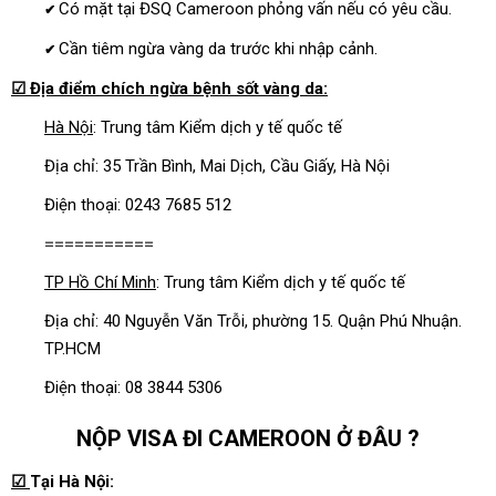
Có mặt tại ĐSQ Cameroon phỏng vấn nếu có yêu cầu.
✔
Cần tiêm ngừa vàng da trước khi nhập cảnh.
✔
☑ Địa điểm chích ngừa bệnh sốt vàng da:
Hà Nội
: Trung tâm Kiểm dịch y tế quốc tế
Địa chỉ: 35 Trần Bình, Mai Dịch, Cầu Giấy, Hà Nội
Điện thoại: 0243 7685 512
===========
TP Hồ Chí Minh
: Trung tâm Kiểm dịch y tế quốc tế
Địa chỉ: 40 Nguyễn Văn Trỗi, phường 15. Quận Phú Nhuận.
TP.HCM
Điện thoại: 08 3844 5306
NỘP VISA ĐI CAMEROON Ở ĐÂU ?
☑
Tại Hà Nội: