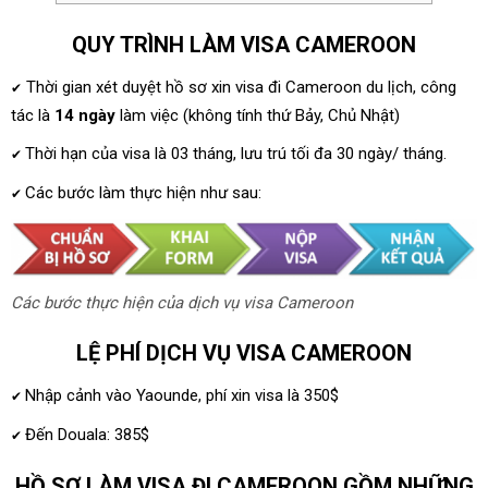
QUY TRÌNH LÀM VISA CAMEROON
Thời gian xét duyệt hồ sơ xin visa đi Cameroon du lịch, công
✔
tác là
14 ngày
làm việc (không tính thứ Bảy, Chủ Nhật)
Thời hạn của visa là 03 tháng, lưu trú tối đa 30 ngày/ tháng.
✔
Các bước làm thực hiện như sau:
✔
Các bước thực hiện của dịch vụ visa Cameroon
LỆ PHÍ DỊCH VỤ VISA CAMEROON
Nhập cảnh vào Yaounde, phí xin visa là 350$
✔
Đến Douala: 385$
✔
HỒ SƠ LÀM VISA ĐI CAMEROON GỒM NHỮNG