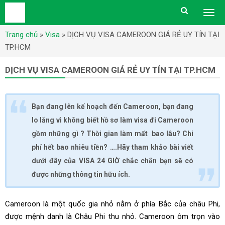
Togg
men
Trang chủ
»
Visa
»
DỊCH VỤ VISA CAMEROON GIÁ RẺ UY TÍN TẠI
TP.HCM
DỊCH VỤ VISA CAMEROON GIÁ RẺ UY TÍN TẠI TP.HCM
Bạn đang lên kế hoạch đến Cameroon, bạn đang
lo lắng vì không biết hồ sơ làm visa đi Cameroon
gồm những gì ? Thời gian làm mất bao lâu? Chi
phí hết bao nhiêu tiền? ….Hãy tham khảo bài viết
dưới đây của VISA 24 GIỜ chắc chắn bạn sẽ có
được những thông tin hữu ích.
Cameroon là một quốc gia nhỏ nằm ở phía Bắc của châu Phi,
được mệnh danh là Châu Phi thu nhỏ. Cameroon ôm trọn vào