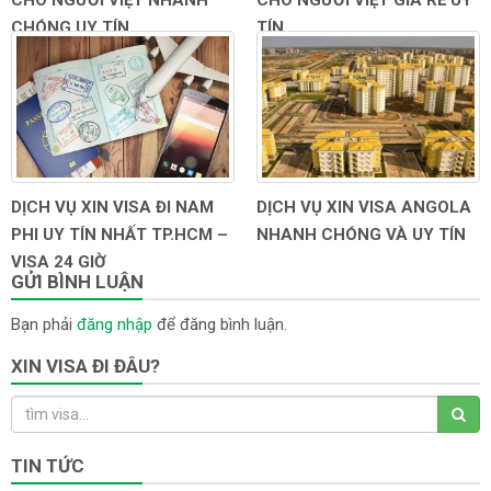
CHÓNG UY TÍN
TÍN
DỊCH VỤ XIN VISA ĐI NAM
DỊCH VỤ XIN VISA ANGOLA
PHI UY TÍN NHẤT TP.HCM –
NHANH CHÓNG VÀ UY TÍN
VISA 24 GIỜ
GỬI BÌNH LUẬN
Bạn phải
đăng nhập
để đăng bình luận.
XIN VISA ĐI ĐÂU?
TIN TỨC