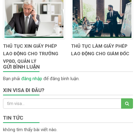
THỦ TỤC XIN GIẤY PHÉP
THỦ TỤC LÀM GIẤY PHÉP
LAO ĐỘNG CHO TRƯỞNG
LAO ĐỘNG CHO GIÁM ĐỐC
VPĐD, QUẢN LÝ
GỬI BÌNH LUẬN
Bạn phải
đăng nhập
để đăng bình luận.
XIN VISA ĐI ĐÂU?
TIN TỨC
không tìm thấy bài viết nào.