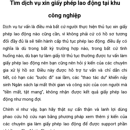
Tìm dịch vụ xin giấy phép lao động tại
khu
công nghiệp
Dịch vụ tư vấn là điều mà bất cứ người thực hiện thủ tục xin giấy
phép lao động nào cũng cần, vì không phải cứ có hồ sơ tương
đối đầy đủ là sẽ tiến hành cấp thủ tục phép lao động. điều ấy có
nghĩa là dù trong bất kỳ trường hợp nào, trong bất cứ tình
huống nào, dù bạn tự làm giấy tờ thủ tục thường được tư vấn làm
giấy phép lao động nên bạn cũng nên hỏi ý kiến của các chuyên
gia xử lý hồ sơ. Điều này được hỗ trợ tư vấn và chỉ dẫn chi
tiết, có hạn các “bước đi” sai lầm, các “thao tác dư” khiến nảy
sinh Ngân sách lại mất thời gian và công sức của con người mà
“tiền mất, tật mang”, không nhận được kết quả giấy phép lao
động như mong đợi.
Chính vì như vậy, bạn hãy thật sự cẩn thận và lanh lợi dùng
phao cứu hộ cứu nạn bằng phương pháp xem thêm ý kiến của
các chuyên gia làm giấy phép lao động để được support phần