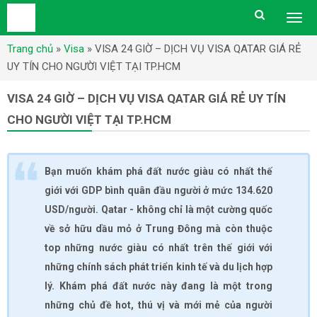
Togg
men
Trang chủ
»
Visa
»
VISA 24 GIỜ – DỊCH VỤ VISA QATAR GIÁ RẺ
UY TÍN CHO NGƯỜI VIỆT TẠI TP.HCM
VISA 24 GIỜ – DỊCH VỤ VISA QATAR GIÁ RẺ UY TÍN
CHO NGƯỜI VIỆT TẠI TP.HCM
Bạn muốn khám phá đất nước giàu có nhất thế
giới với GDP bình quân đầu người ở mức 134.620
USD/người. Qatar - không chỉ là một cường quốc
về sở hữu dầu mỏ ở Trung Đông mà còn thuộc
top những nước giàu có nhất trên thế giới với
những chính sách phát triển kinh tế và du lịch hợp
lý. Khám phá đất nước này đang là một trong
những chủ đề hot, thú vị và mới mẻ của người