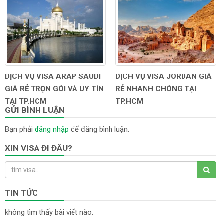
DỊCH VỤ VISA ARAP SAUDI
DỊCH VỤ VISA JORDAN GIÁ
GIÁ RẺ TRỌN GÓI VÀ UY TÍN
RẺ NHANH CHÓNG TẠI
TẠI TP.HCM
TP.HCM
GỬI BÌNH LUẬN
Bạn phải
đăng nhập
để đăng bình luận.
XIN VISA ĐI ĐÂU?
TIN TỨC
không tìm thấy bài viết nào.