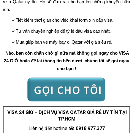
visa Qatar uy tín. Họ sẽ đưa ra cho bạn lời những khuyên hữu
ích:
Tiết kiệm thời gian cho việc khai form xin cấp visa.
✔
Tư vấn chuyên nghiệp để tỷ lệ đậu visa cao nhất.
✔
Mua giúp bạn
vé máy bay đi Qatar với giá siêu rẻ.
✔
Nào, bạn còn chần chờ gì nữa mà không gọi ngay cho VISA
24 GIỜ hoặc để lại thông tin bên dưới, chúng tôi sẽ gọi ngay
cho bạn !
VISA 24 GIỜ – DỊCH VỤ VISA QATAR GIÁ RẺ UY TÍN TẠI
TP.HCM
Liên hệ đến hotline ☎
0918.977.377