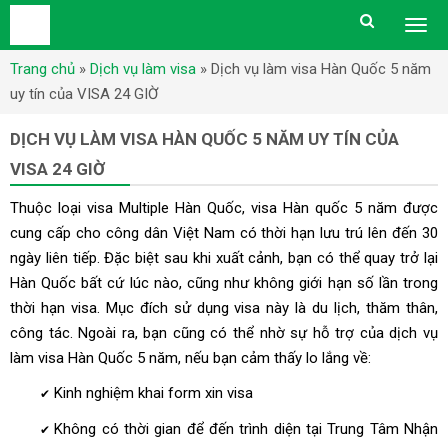
Togg
men
Trang chủ
»
Dịch vụ làm visa
»
Dịch vụ làm visa Hàn Quốc 5 năm
uy tín của VISA 24 GIỜ
DỊCH VỤ LÀM VISA HÀN QUỐC 5 NĂM UY TÍN CỦA
VISA 24 GIỜ
Thuộc loại visa Multiple Hàn Quốc, visa Hàn quốc 5 năm được
cung cấp cho công dân Việt Nam có thời hạn lưu trú lên đến 30
ngày liên tiếp. Đặc biệt sau khi xuất cảnh, bạn có thể quay trở lại
Hàn Quốc bất cứ lúc nào, cũng như không giới hạn số lần trong
thời hạn visa. Mục đích sử dụng visa này là
du lịch
, thăm thân,
công tác. Ngoài ra, bạn cũng có thể nhờ sự hỗ trợ của dịch vụ
làm visa Hàn Quốc 5 năm, nếu bạn cảm thấy lo lắng về:
Kinh nghiệm khai form xin visa
✔
Không có thời gian để đến trình diện tại Trung Tâm Nhận
✔