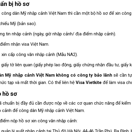
̉n bị hồ sơ
 công dân Mỹ nhập cảnh Việt Nam thì cần một bộ hồ sơ để xin công
chiếu Mỹ (bản sao).
g tin nhập cảnh (ngày, giờ nhập cảnh/ địa điểm nhập cảnh).
 điểm nhận visa Việt Nam.
xin cấp công văn nhập cảnh (Mẫu NA2).
 giấy tờ liên quan (giấy phép lao động, giấy chứng nhận đầu tư, giấy k
 Mỹ nhập cảnh Việt Nam không có công ty bảo lãnh
sẽ cần tư
hức tạp và mất thời gian. Có thể liên hệ
Visa Vietkite
để làm visa ch
 hồ sơ
̃ chuẩn bị đầy đủ cần được nộp về các cơ quan chức năng để kiểm t
p cảnh để công dân Mỹ nhập cảnh Việt Nam.
 điểm nộp hồ sơ xin công văn nhập cảnh:
 quản lý xuất nhập cảnh tại Thủ đô Hà Nội: 44-46 Trần Phú, Ba Đình, 