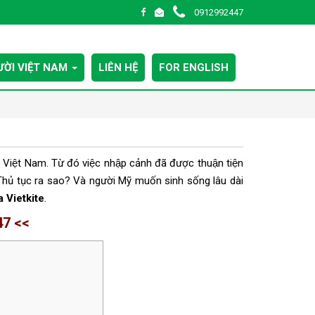
0912992447
ỜI VIỆT NAM
LIÊN HỆ
FOR ENGLISH
Việt Nam. Từ đó việc nhập cảnh đã được thuận tiện
hủ tục ra sao? Và người Mỹ muốn sinh sống lâu dài
a Vietkite
.
47 <<