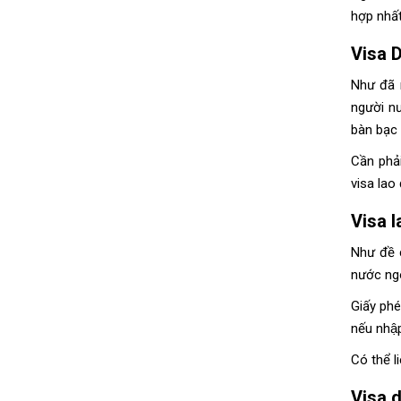
hợp nhấ
Visa D
Như đã 
người nư
bàn bạc
Cần phả
visa lao đ
Visa l
Như đề c
nước ngo
Giấy phe
nếu nhậ
Có thể l
Visa d