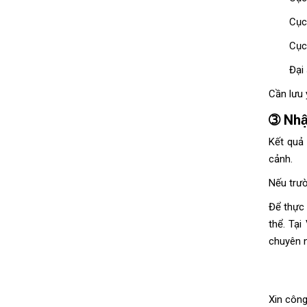
Cục
Cục
Đại
Cần lưu 
➂ Nhậ
Kết quả
cảnh.
Nếu trườ
Để thực
thể. Tạ
chuyên ng
Xin công 