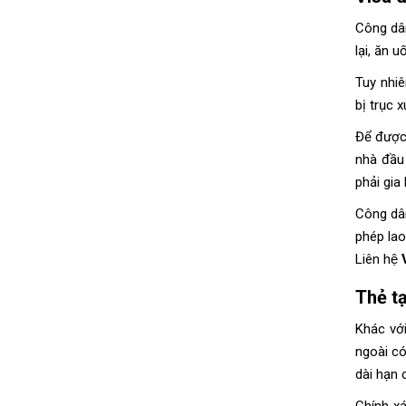
Công dân 
lại, ăn 
Tuy nhiên
bị trục
Để được
nhà đầu
phải gia
Công dân 
phép lao
Liên hệ
Thẻ t
Khác vớ
ngoài co
dài hạn 