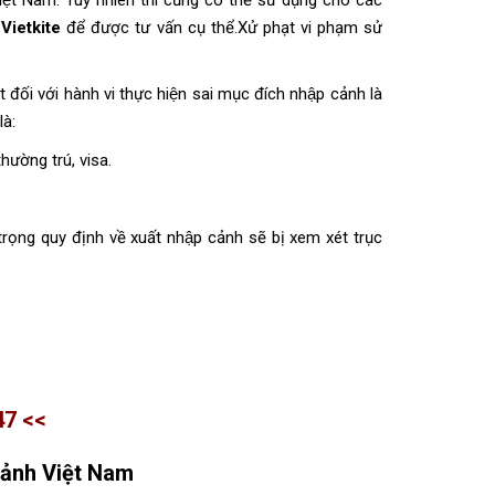
 Việt Nam. Tuy nhiên thì cũng có thể sử dụng cho các
 Vietkite
để được tư vấn cụ thể.Xử phạt vi phạm sử
ối với hành vi thực hiện sai mục đích nhập cảnh là
à:
thường trú, visa.
ng quy định về xuất nhập cảnh sẽ bị xem xét trục
47 <<
cảnh Việt Nam