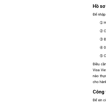
Hồ sơ
Để nhập
➀ Hô
➁
C
➂ Đơ
➃ 02
➄ Ca
Điều cầ
Visa Viet
nào thực
cho
hàn
Công v
Để xin c