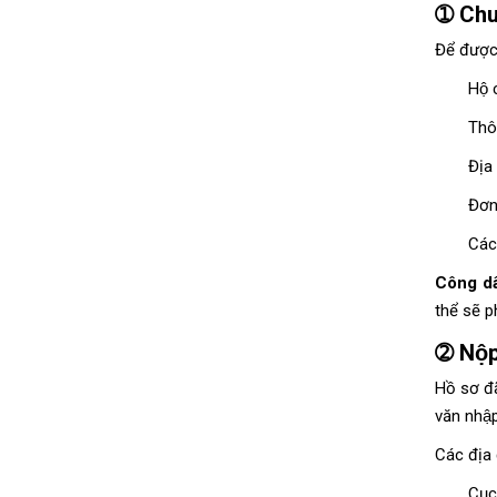
➀ Chuâ
Để được
Hộ 
Thôn
Địa
Đơn 
Các
Công dân
thể sẽ p
➁ Nộp
Hồ sơ đa
văn nhậ
Các địa
Cục