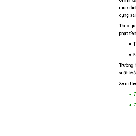
Chính xa
mục đíc
dụng sai
Theo quy 
phạt tiền
➧ Th
➧ Kh
Trường h
xuất kho
Xem th
➧ T
➧ T