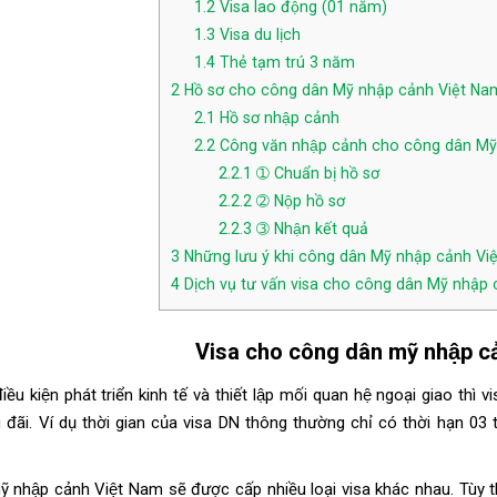
1.2
Visa lao động (01 năm)
1.3
Visa du lịch
1.4
Thẻ tạm trú 3 năm
2
Hồ sơ cho công dân Mỹ nhập cảnh Việt Na
2.1
Hồ sơ nhập cảnh
2.2
Công văn nhập cảnh cho công dân Mỹ 
2.2.1
➀ Chuẩn bị hồ sơ
2.2.2
➁ Nộp hồ sơ
2.2.3
➂ Nhận kết quả
3
Những lưu ý khi công dân Mỹ nhập cảnh Vi
4
Dịch vụ tư vấn visa cho công dân Mỹ nhập 
Visa cho công dân mỹ nhập ca
điều kiện phát triển kinh tế và thiết lập mối quan hệ ngoại giao t
 đãi. Ví dụ thời gian của visa DN thông thường chỉ có thời hạn 03
ỹ
nhập cảnh Việt Nam
sẽ được cấp nhiều loại visa khác nhau. Tùy t