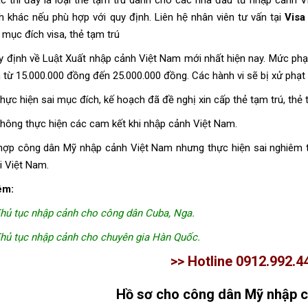
́c thì đây là loại thẻ tạm trú dành cho các nhà đầu tư nhập cảnh
h khác nếu phù hợp với quy định. Liên hệ nhân viên tư vấn tại
Visa
 mục đích visa, thẻ tạm trú
định về Luật Xuất nhập cảnh Việt Nam mới nhất hiện nay. Mức phạt đ
 từ 15.000.000 đồng đến 25.000.000 đồng. Các hành vi sẽ bị xử phạt l
ực hiện sai mục đích, kế hoạch đã đề nghị xin cấp thẻ tạm trú, thẻ 
ông thực hiện các cam kết khi nhập cảnh Việt Nam.
ợp công dân Mỹ nhập cảnh Việt Nam nhưng thực hiện sai nghiêm trọ
̉i Việt Nam.
êm:
hủ tục nhập cảnh cho công dân Cuba, Nga.
hủ tục nhập cảnh cho chuyên gia Hàn Quốc.
>> Hotline 0912.992.4
Hồ sơ cho công dân Mỹ nhập 