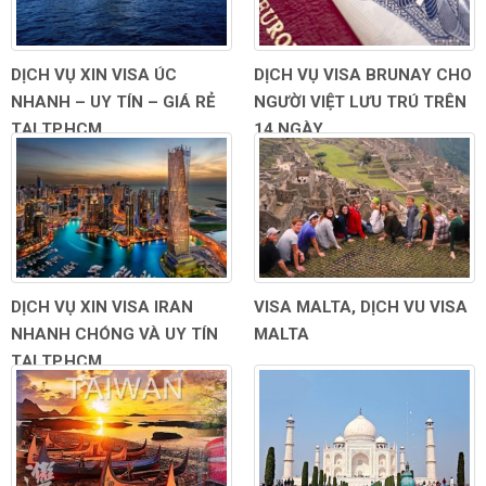
DỊCH VỤ XIN VISA ÚC
DỊCH VỤ VISA BRUNAY CHO
NHANH – UY TÍN – GIÁ RẺ
NGƯỜI VIỆT LƯU TRÚ TRÊN
TẠI TP.HCM
14 NGÀY
DỊCH VỤ XIN VISA IRAN
VISA MALTA, DỊCH VU VISA
NHANH CHÓNG VÀ UY TÍN
MALTA
TẠI TP.HCM