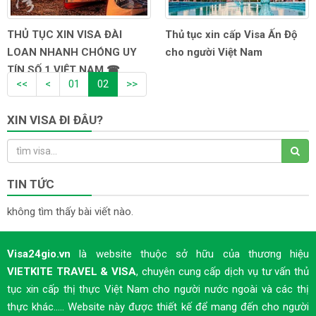
THỦ TỤC XIN VISA ĐÀI
Thủ tục xin cấp Visa Ấn Độ
LOAN NHANH CHÓNG UY
cho người Việt Nam
TÍN SỐ 1 VIỆT NAM ☎
<<
<
01
02
>>
0918.977.377
XIN VISA ĐI ĐÂU?
TIN TỨC
không tìm thấy bài viết nào.
Visa24gio.vn
là website thuộc sở hữu của thương hiệu
VIETKITE TRAVEL & VISA
, chuyên cung cấp dịch vụ tư vấn thủ
tục xin cấp thị thực Việt Nam cho người nước ngoài và các thị
thực khác..... Website này được thiết kế để mang đến cho người