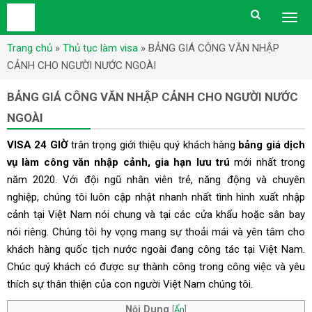
Togg
men
Trang chủ
»
Thủ tục làm visa
»
BẢNG GIÁ CÔNG VĂN NHẬP
CẢNH CHO NGƯỜI NƯỚC NGOÀI
BẢNG GIÁ CÔNG VĂN NHẬP CẢNH CHO NGƯỜI NƯỚC
NGOÀI
VISA 24 GIỜ
trân trọng giới thiệu quý khách hàng
bảng giá dịch
vụ làm công văn nhập cảnh,
gia hạn lưu trú
mới nhất trong
năm 2020. Với đội ngũ nhân viên trẻ, năng động và chuyên
nghiệp, chúng tôi luôn cập nhật nhanh nhất tình hình xuất nhập
cảnh tại Việt Nam nói chung và tại các cửa khẩu hoặc sân bay
nói riêng. Chúng tôi hy vọng mang sự thoải mái và yên tâm cho
khách hàng quốc tịch nước ngoài đang công tác tại Việt Nam.
Chúc quý khách có được sự thành công trong công việc và yêu
thích sự thân thiện của con người Việt Nam chúng tôi.
Nội Dung
[
Ẩn
]