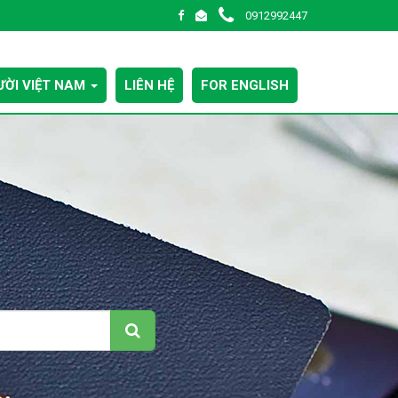
0912992447
ỜI VIỆT NAM
LIÊN HỆ
FOR ENGLISH