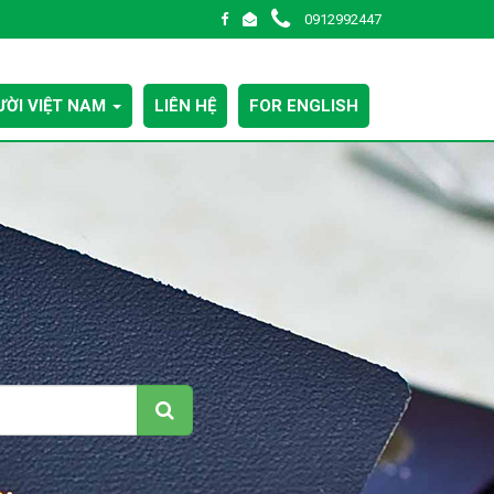
0912992447
ỜI VIỆT NAM
LIÊN HỆ
FOR ENGLISH