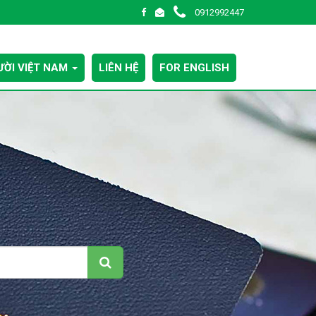
0912992447
ỜI VIỆT NAM
LIÊN HỆ
FOR ENGLISH