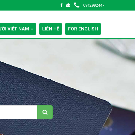
0912992447
ỜI VIỆT NAM
LIÊN HỆ
FOR ENGLISH