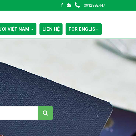
0912992447
ỜI VIỆT NAM
LIÊN HỆ
FOR ENGLISH