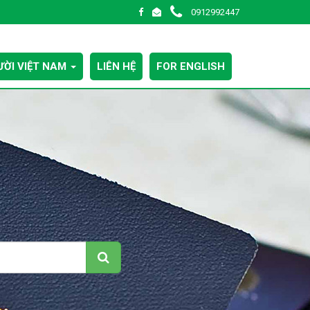
0912992447
ỜI VIỆT NAM
LIÊN HỆ
FOR ENGLISH