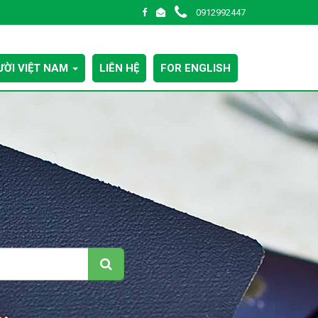
0912992447
ỜI VIỆT NAM
LIÊN HỆ
FOR ENGLISH