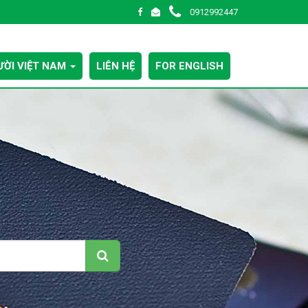
0912992447
ỜI VIỆT NAM
LIÊN HỆ
FOR ENGLISH