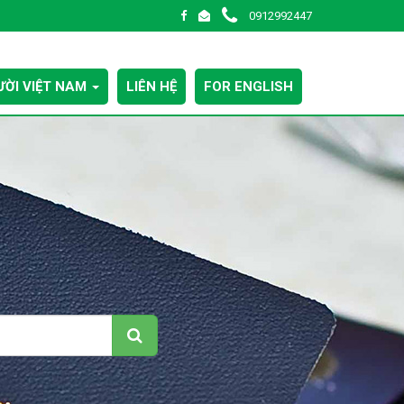
0912992447
ỜI VIỆT NAM
LIÊN HỆ
FOR ENGLISH